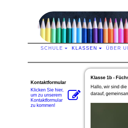
SCHULE
KLASSEN
ÜBER U
Klasse 1b - Füch
Kontaktformular
Hallo, wir sind d
Klicken Sie hier,
darauf, gemeinsam
um zu unserem
Kon­takt­for­mu­lar
zu kommen!